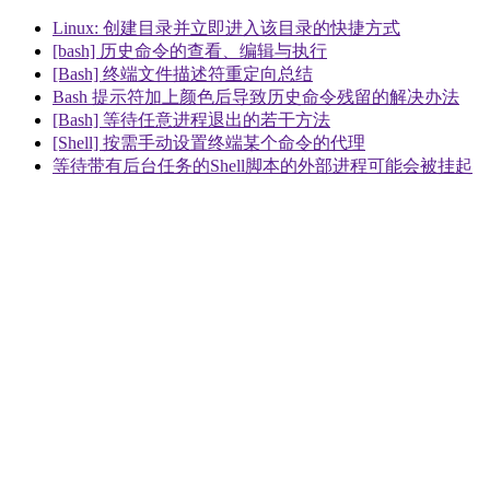
Linux: 创建目录并立即进入该目录的快捷方式
[bash] 历史命令的查看、编辑与执行
[Bash] 终端文件描述符重定向总结
Bash 提示符加上颜色后导致历史命令残留的解决办法
[Bash] 等待任意进程退出的若干方法
[Shell] 按需手动设置终端某个命令的代理
等待带有后台任务的Shell脚本的外部进程可能会被挂起