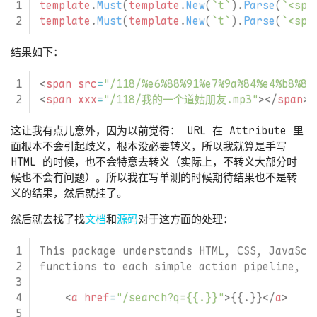
template
.
Must
(
template
.
New
(
`t`
).
Parse
(
`<spa
template
.
Must
(
template
.
New
(
`t`
).
Parse
(
`<spa
结果如下：
<
span
src
=
"/118/%e6%88%91%e7%9a%84%e4%b8%80
<
span
xxx
=
"/118/我的一个道姑朋友.mp3"
></
span
>
这让我有点儿意外，因为以前觉得： URL 在 Attribute 里
面根本不会引起歧义，根本没必要转义，所以我就算是手写
HTML 的时候，也不会特意去转义（实际上，不转义大部分时
候也不会有问题）。所以我在写单测的时候期待结果也不是转
义的结果，然后就挂了。
然后就去找了找
文档
和
源码
对于这方面的处理：
<
a
href
=
"/search?q={{.}}"
>
{{.}}
</
a
>