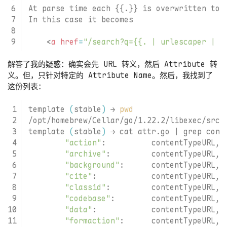
<
a
href
=
"/search?q={{. | urlescaper | a
解答了我的疑惑：确实会先 URL 转义，然后 Attribute 转
义。但，只针对特定的 Attribute Name。然后，我找到了
这份列表：
template 
(
stable
)
 → 
pwd
template 
(
stable
)
 → cat attr.go 
|
"action"
"archive"
"background"
"cite"
"classid"
"codebase"
"data"
"formaction"