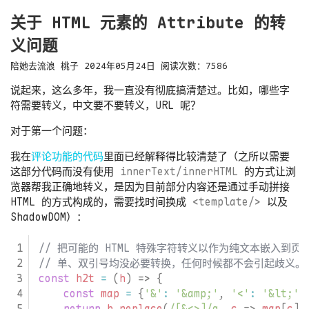
关于 HTML 元素的 Attribute 的转
义问题
陪她去流浪
桃子
2024年05月24日
阅读次数：
7586
说起来，这么多年，我一直没有彻底搞清楚过。比如，哪些字
符需要转义，中文要不要转义，URL 呢？
对于第一个问题：
我在
评论功能的代码
里面已经解释得比较清楚了（之所以需要
这部分代码而没有使用
innerText/innerHTML
的方式让浏
览器帮我正确地转义，是因为目前部分内容还是通过手动拼接
HTML 的方式构成的，需要找时间换成
<template/>
以及
ShadowDOM）：
const
h2t
=
(
h
)
=>
{
const
map
=
{
'&'
:
'&amp;'
,
'<'
:
'&lt;'
,
return
h
.
replace
(
/[&<>]/g
,
c
=>
map
[
c
])