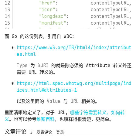
"href"
"icon"
"longdesc"
"manifest"
"poster"
"profile"
而 Go 的这份列表，引用自 W3C：
"src"
https://www.w3.org/TR/html4/index/attribut
"usemap"
es.html
"xmlns"
Type
为
%URI
的就是除必须的 Attribute 转义外还
需要 URL 转义的。
https://html.spec.whatwg.org/multipage/ind
ices.html#attributes-1
以及这里面的
Value
与
URL
相关的。
里面清晰地定义了，对于 URL，
哪些字符需要转义、如何转
义
。也可以参考
维斯百科
，也解释得很清楚，更简单。
文章评论
3
发表评论
登录