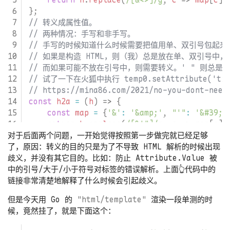
};
const
h2a
=
(
h
)
=>
{
const
map
=
{
'&'
:
'&amp;'
,
"'"
:
'&#39;'
return
h
.
replace
(
/[&'"]/g
,
c
=>
map
[
c
])
};
对于后面两个问题，一开始觉得按照第一步做完就已经足够
了，原因：转义的目的只是为了不导致 HTML 解析的时候出现
歧义，并没有其它目的。比如：防止 Attribute.Value 被
中的引号/大于/小于符号对标签的错误解析。上面👆代码中的
链接非常清楚地解释了什么时候会引起歧义。
但是今天用 Go 的
"html/template"
渲染一段单测的时
候，竟然挂了，就是下面这个：