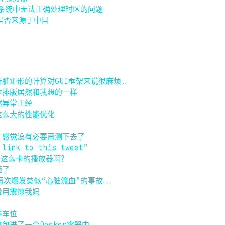
RT系统中无法正确处理时区的问题
是否来源于中国
脏矩形的计算对GUI框架来说很麻烦…
本排版居然和我想的一样
然异常正经
这么大的性能优化
！
，感觉没有必要再测下去了
ink to this tweet”
in这么卡的播放器啊？
砸了
会再次爆发类似“心脏流血”的事故……
费用震惊我妈
停车位