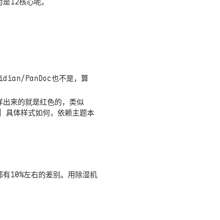
为是12核心呢。
ian/PanDoc也不是，算
这样出来的就是红色的，类似
代码] 具体样式如何，依赖主题本
都有10%左右的差别。用除湿机