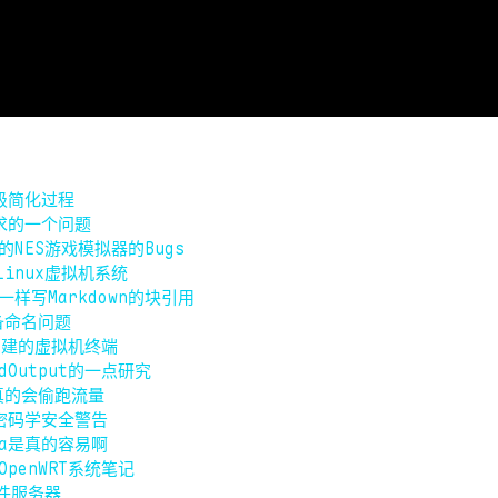
升级简化过程
求的一个问题
的NES游戏模拟器的Bugs
Linux虚拟机系统
一样写Markdown的块引用
备命名问题
创建的虚拟机终端
nedOutput的一点研究
S真的会偷跑流量
子密码学安全警告
mba是真的容易啊
刷OpenWRT系统笔记
文件服务器