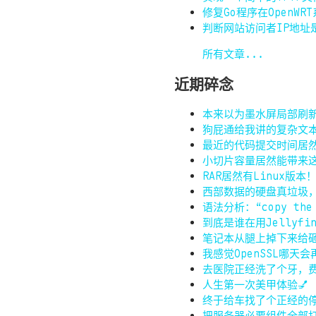
修复Go程序在OpenW
判断网站访问者IP地址
所有文章...
近期碎念
本来以为墨水屏局部刷新
狗屁通给我讲的复杂文
最近的代码提交时间居
小切片容量居然能带来
RAR居然有Linux版本
西部数据的硬盘真垃圾
语法分析：“copy the l
到底是谁在用Jellyf
笔记本从腿上掉下来给
我感觉OpenSSL哪天
去医院正经洗了个牙，
人生第一次美甲体验💅
终于给车找了个正经的