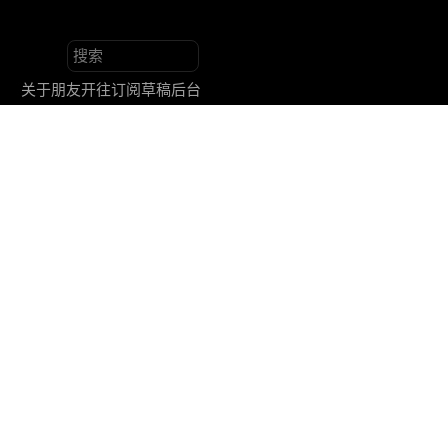
关于
朋友
开往
订阅
草稿
后台