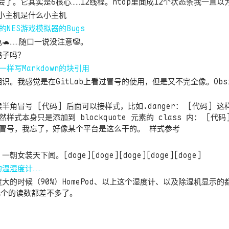
会了。它其实是6核心……12线程。htop里面成12个状态条我一直以
核小主机是什么小主机
的NES游戏模拟器的Bugs
🐢……随口一说没注意🤡。
鸭子吗？
一样写Markdown的块引用
。我感觉是在GitLab上看过冒号的使用，但是又不完全像。Obsid
半角冒号 [代码] 后面可以接样式，比如.danger： [代码] 
然样式本身只是添加到 blockquote 元素的 class 内： [
个冒号，我忘了，好像某个平台是这么干的。 样式参考
女装天下闻。[doge][doge][doge][doge][doge]
温湿度计……
大的时候（90%）HomePod、以上这个湿度计、以及除湿机显示的
几个的读数都差不多了。