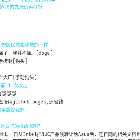
包进了一个Docker容器中
618的先涨价再打折
本排版居然和我想的一样
懂了，我并不懂。[doge]
手搓啊[狗头]
个大厂(手动狗头)
第 1 次攻击
😇😇
接用github pages,还省钱
费用震惊我妈
in这么卡的播放器啊？
7FNH。 自从Intel把NUC产品线转让给Asus后，连官网的相关