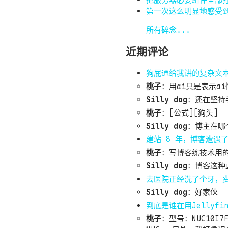
把服务器必要组件全部打
第一次这么明显地感受到
所有碎念...
近期评论
狗屁通给我讲的复杂文
桃子
：
用ai只是表示ai
Silly dog
：
还在坚持
桃子
：
[公式][狗头]
Silly dog
：
博主在哪
建站 8 年，博客遭遇了
桃子
：
写博客练技术用的
Silly dog
：
博客这种直
去医院正经洗了个牙，
Silly dog
：
好家伙
到底是谁在用Jellyf
桃子
：
型号：NUC10I