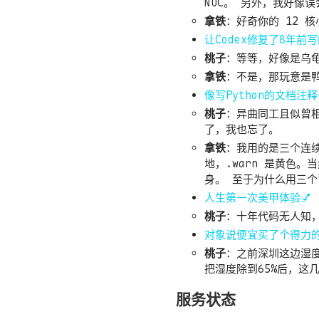
NUC。 另外，我好像误
拿铁
：
好奇你的 12 
让Codex修复了8年前写
桃子
：
等等，好像是乌龟
拿铁
：
不是，那玩意是
像写Python的文档注释
桃子
：
异曲同工且似曾相识
了，我也忘了。
拿铁
：
我用的是三个连续
地，.warn 是黄色。当
身。 至于为什么用三
人生第一次美甲体验💅
桃子
：
十年代码无人知，一朝
对象说便宜买了个得力的
桃子
：
之前深圳这边湿度
把湿度除到65%后，这
服务状态