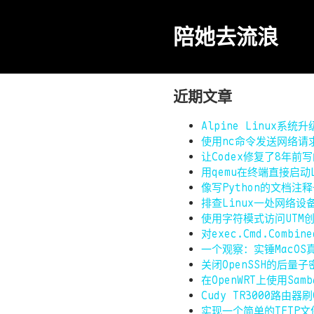
陪她去流浪
近期文章
Alpine Linux系统
使用nc命令发送网络请
让Codex修复了8年前写
用qemu在终端直接启动
像写Python的文档注释
排查Linux一处网络设
使用字符模式访问UTM
对exec.Cmd.Combi
一个观察：实锤MacO
关闭OpenSSH的后量
在OpenWRT上使用Sa
Cudy TR3000路由器
实现一个简单的TFTP