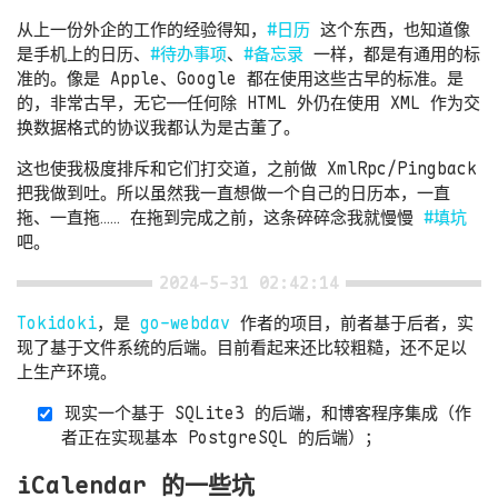
从上一份外企的工作的经验得知，
#日历
这个东西，也知道像
是手机上的日历、
#待办事项
、
#备忘录
一样，都是有通用的标
准的。像是 Apple、Google 都在使用这些古早的标准。是
的，非常古早，无它——任何除 HTML 外仍在使用 XML 作为交
换数据格式的协议我都认为是古董了。
这也使我极度排斥和它们打交道，之前做 XmlRpc/Pingback
把我做到吐。所以虽然我一直想做一个自己的日历本，一直
拖、一直拖…… 在拖到完成之前，这条碎碎念我就慢慢
#填坑
吧。
2024-5-31 02:42:14
Tokidoki
，是
go-webdav
作者的项目，前者基于后者，实
现了基于文件系统的后端。目前看起来还比较粗糙，还不足以
上生产环境。
现实一个基于 SQLite3 的后端，和博客程序集成（作
者正在实现基本 PostgreSQL 的后端）；
iCalendar 的一些坑