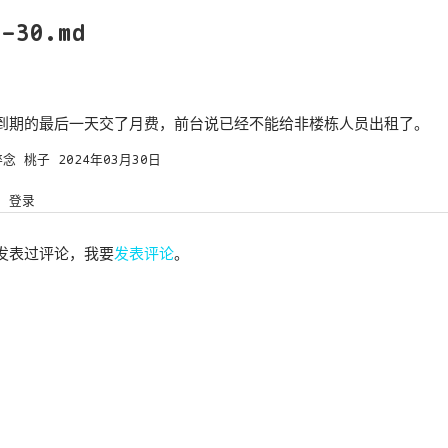
3-30.md
到期的最后一天交了月费，前台说已经不能给非楼栋人员出租了。
碎念
桃子
2024年03月30日
登录
发表过评论，我要
发表评论
。