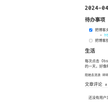
2024-0
待办事项
把博客头
h
把博客
生活
每次点击 Obs
的一天，好像
陪她去流浪
碎
文章评论
0
还没有用户