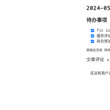
2024-0
待办事项
fix s
缓存评
碎念预
陪她去流浪
碎
文章评论
0
还没有用户