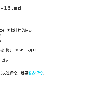
5-13.md
ize 函数挂掉的问题
论
览
碎念
桃子
2024年05月13日
登录
发表过评论，我要
发表评论
。