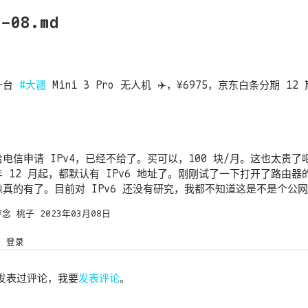
3-08.md
一台
#大疆
Mini 3 Pro 无人机 ✈️，¥6975，京东白条分期 1
。
电信申请 IPv4，已经不给了。买可以，100 块/月。这也太贵
 年 12 月起，都默认有 IPv6 地址了。刚刚试了一下打开了路由器的
真的有了。目前对 IPv6 还没有研究，我都不知道这是不是个公网 
碎念
桃子
2023年03月08日
登录
发表过评论，我要
发表评论
。