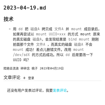
2023-04-19.md
技术
用
dd
把
磁盘A
拷贝成
文件A
并
mount
成目录后，
如果再尝试以
mount UUID=xxx
的方式 mount 原来
的真实磁盘
磁盘A
，会发现结果是
bind mount
刚刚
前面那个文件
文件A
，而真实的磁盘
磁盘A
不会
mount
成功！差点儿删错文件。改用
mount
/dev/sdX
的方式后成功。所以
dd
后是要改一下
UUID 吗？
陪她去流浪
碎碎念
桃子
2023年04月19日
文章评论
0
登录
还没有用户发表过评论，我要
发表评论
。