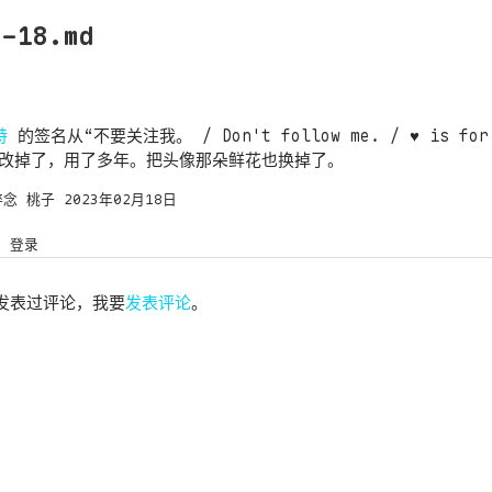
2-18.md
特
的签名从“不要关注我。 / Don't follow me. / ♥️ is for 
.”改掉了，用了多年。把头像那朵鲜花也换掉了。
碎念
桃子
2023年02月18日
登录
发表过评论，我要
发表评论
。