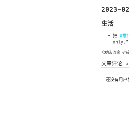
2023-0
生活
把
#推
only
陪她去流浪
碎
文章评论
0
还没有用户