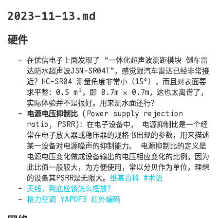
2023-11-13.md
硬件
在优信电子上面发现了 “一体化超声波测距模块 倒车雷
达防水超声波JSN-SR04T”，感觉跟汽车雷达已经非常接
近？HC-SR04 测量角度非常小（15°），而且对表面要
求平整：0.5 m²，即 0.7m ⨉ 0.7m，这也太离谱了，
实际体验并不是很好。用来测水面还行？
电源电压抑制比
(Power supply rejection
ratio, PSRR)：在电子设备中， 电源抑制比是一个经
常在电子放大器或稳压器的规格书出现的参数，用来描述
某一设备对电源噪声的抑制能力。 电源抑制比的定义是
电源电压变化做成设备输出的电压相应变化的比例。因为
此比值一般较大，为方便使用，常以分贝作为单位，理想
的设备其PSRR是无限大。
维基百科
#术语
天线，到底应该怎么摆放？
格力空调 YAPOF3 红外编码