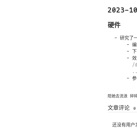
2023-1
硬件
研究了一
效
/
.
参
陪她去流浪
碎
文章评论
0
还没有用户