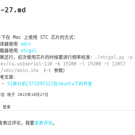
0-27.md
下在 Mac 上使用 STC 芯片的方式：
编译器使用
sdcc
下载器使用
stcgal
果还行，初次使用芯片的时候要进行频率校准：
./stcgal.py -p
dev/cu.usbserial-110 -b 19200 -l 19200 -t 11057
./sdcc/main.ihx
（
-t
参数）
考文章：
51单片机(STC89C52)在Ubuntu下的开发
碎念
桃子
2023年10月27日
登录
发表过评论，我要
发表评论
。