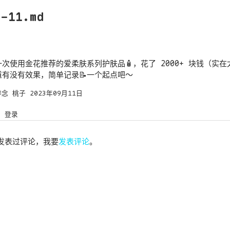
9-11.md
次使用金花推荐的爱柔肤系列护肤品🧴，花了 2000+ 块钱（实
道有没有效果，简单记录📝一个起点吧～
碎念
桃子
2023年09月11日
登录
发表过评论，我要
发表评论
。