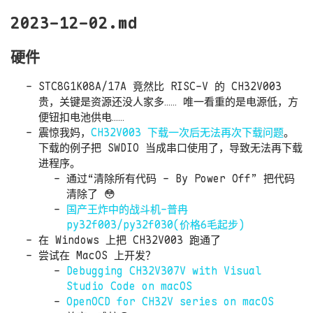
2023-12-02.md
硬件
STC8G1K08A/17A 竟然比 RISC-V 的 CH32V003
贵，关键是资源还没人家多…… 唯一看重的是电源低，方
便钮扣电池供电……
震惊我妈，
CH32V003 下载一次后无法再次下载问题
。
下载的例子把 SWDIO 当成串口使用了，导致无法再下载
进程序。
通过“清除所有代码 - By Power Off” 把代码
清除了 😳
国产王炸中的战斗机-普冉
py32f003/py32f030(价格6毛起步)
在 Windows 上把 CH32V003 跑通了
尝试在 MacOS 上开发？
Debugging CH32V307V with Visual
Studio Code on macOS
OpenOCD for CH32V series on macOS