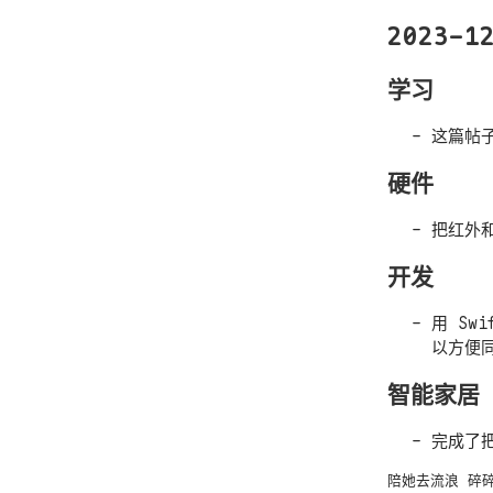
2023-1
学习
这篇帖
硬件
把红外
开发
用 Swi
以方便同
智能家居
完成了
陪她去流浪
碎