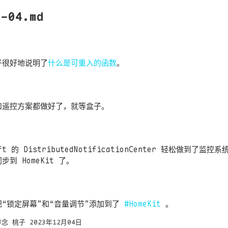
2-04.md
子很好地说明了
什么是可重入的函数
。
和遥控方案都做好了，就等盒子。
ft 的 DistributedNotificationCenter 轻松做到了监
步到 HomeKit 了。
把“锁定屏幕”和“音量调节”添加到了
#HomeKit
。
碎念
桃子
2023年12月04日