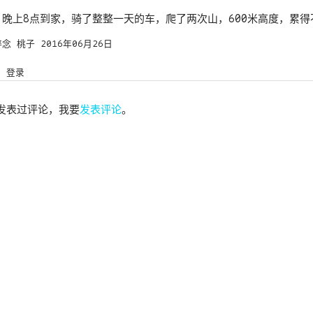
，晚上8点到家，骑了整整一天的车，爬了两次山，600米高度，累得
碎念
桃子
2016年06月26日
登录
发表过评论，我要
发表评论
。