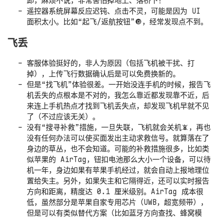
卸，麻烦不说，非常害怕掉地上、落桥下！
遥控器系统屏幕反应迟钝、点击不灵，可能是因为 UI
面积太小。比如“起飞/返航按钮”🔘，经常发现点不到。
飞丢
客服体验挺好的，非人为原因（包括飞机被干扰、打
掉），上传飞行数据确认后是可以免费换新的。
但是“找飞机”体验很差。一开始没连手机的时候，报告飞
机丢失的点根本是不对的，我怎么靠近都发现靠不近，后
来连上手机热点才找到飞机丢失点，却发现飞机早就不见
了（不过应该无关）。
没有“搜寻补救”措施，一旦失联，飞机就会关机📵，再也
没有任何办法可以使买面发出主动求救信号。就算落在了
身边的草丛，也不会知道。可能的补救措施很多，比如类
似苹果的 AirTag，钮扣电池那么大小一个设备，可以待
机一年，身边如果有苹果手机经过，就会自动上报地理位
置给失主。另外，如果失主和它隔得近，还可以实时报告
方向和距离，精度达 0.1 厘米级别。AirTag 成本很
低，虽然部分是苹果自家专用芯片（UWB，超宽频带），
但是可以有类似替代方案（比如蓝牙方向查找、蜂窝模