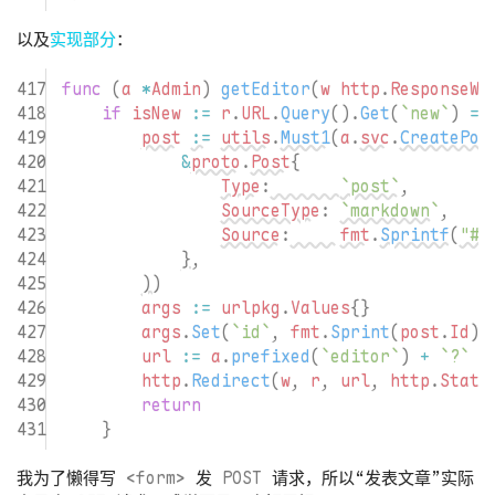
以及
实现部分
：
func
(
a
*
Admin
)
getEditor
(
w
http
.
ResponseWr
if
isNew
:=
r
.
URL
.
Query
().
Get
(
`new`
)
==
post
:=
utils
.
Must1
(
a
.
svc
.
CreatePos
&
proto
.
Post
{
Type
:
`post`
,
SourceType
:
`markdown`
,
Source
:
fmt
.
Sprintf
(
"# 
},
))
args
:=
urlpkg
.
Values
{}
args
.
Set
(
`id`
,
fmt
.
Sprint
(
post
.
Id
))
url
:=
a
.
prefixed
(
`editor`
)
+
`?`
+
http
.
Redirect
(
w
,
r
,
url
,
http
.
Statu
return
}
我为了懒得写
<form>
发
POST
请求，所以“发表文章”实际