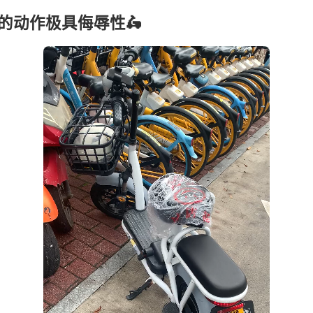
的动作极具侮辱性🛵