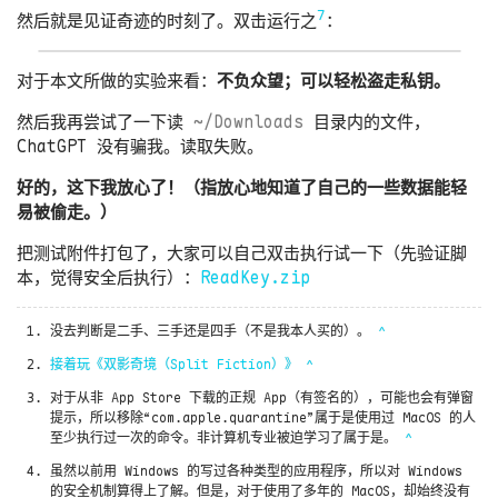
7
然后就是见证奇迹的时刻了。双击运行之
：
对于本文所做的实验来看：
不负众望；可以轻松盗走私钥。
然后我再尝试了一下读
~/Downloads
目录内的文件，
ChatGPT 没有骗我。读取失败。
好的，这下我放心了！（指放心地知道了自己的一些数据能轻
易被偷走。）
把测试附件打包了，大家可以自己双击执行试一下（先验证脚
本，觉得安全后执行）：
ReadKey.zip
没去判断是二手、三手还是四手（不是我本人买的）。
^
接着玩《双影奇境（Split Fiction）》
^
对于从非 App Store 下载的正规 App（有签名的），可能也会有弹窗
提示，所以移除“com.apple.quarantine”属于是使用过 MacOS 的人
至少执行过一次的命令。非计算机专业被迫学习了属于是。
^
虽然以前用 Windows 的写过各种类型的应用程序，所以对 Windows
的安全机制算得上了解。但是，对于使用了多年的 MacOS，却始终没有