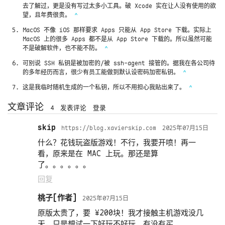
去了解过，更是没有写过太多小工具。破 Xcode 实在让人没有使用的欲
望，且年费很贵。
^
MacOS 不像 iOS 那样要求 Apps 只能从 App Store 下载。实际上
MacOS 上的很多 Apps 都不是从 App Store 下载的。所以虽然可能
不是破解软件，也不能不防。
^
可别说 SSH 私钥是被加密的/被 ssh-agent 接管的。据我在各公司待
的多年经历而言，很少有员工能做到默认设密码加密私钥。
^
这是我临时随机生成的一个私钥，所以不用担心我贴出来了。
^
文章评论
4
发表评论
登录
skip
https://blog.xavierskip.com
2025年07月15日
什么？花钱玩盗版游戏！不行，我要开喷！再一
看，原来是在 MAC 上玩。那还是算
了。。。。。。
回复
桃子
2025年07月15日
原版太贵了，要 ¥200块！我才接触主机游戏没几
天，只是想试一下好玩不好玩、有没有买