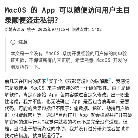
MacOS 的 App 可以随便访问用户主目
录顺便盗走私钥？
陪她去流浪
桃子
2025年07月15日
阅读次数：
1402
注意
本文是一个没有 MacOS 系统开发经验的用户做的简单验
证实验，不保证所有内容正确。希望熟悉 MacOS 开发的
朋友指教一下。
1
2
前几天在国内的店家
买了个《双影奇境》的破解版
，我感觉
它是我使用 MacOS 来主动安装的第一个破解软件。由于是破
解软件，肯定对原始 App 包内容做过自定义修改。出于职业
性考虑，我并不能、也无法确定 App 是否包含病毒🦠、恶意
代码，可能的后果包括但不限于：偷数据、挖矿、劫持用户数
据（付费解密）等。通过“目前打开 App 就会弹窗并打开某破
解官网的这种行为”我觉得就我的考虑不是完全没有道理。但
是，当时出于想玩游戏的冲动，我并没有过分研究或者尝试寻
找对应措施，就直接运行了。