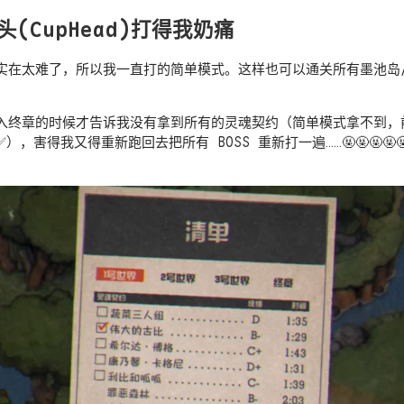
(CupHead)打得我奶痛
实在太难了，所以我一直打的简单模式。这样也可以通关所有墨池岛
入终章的时候才告诉我没有拿到所有的灵魂契约（简单模式拿不到，
️），害得我又得重新跑回去把所有 BOSS 重新打一遍……🤬🤬🤬🤬