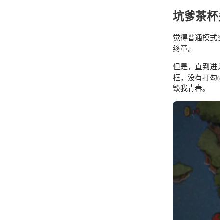
坑爹茶杯头
觉得普通模式
终章。
但是，直到进
框，没有打勾✅
毁我青春。