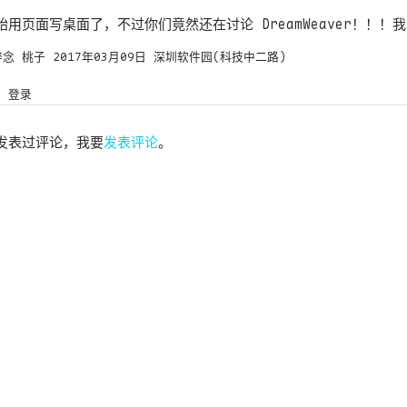
用页面写桌面了，不过你们竟然还在讨论 DreamWeaver！！！
碎念
桃子
2017年03月09日
深圳软件园(科技中二路)
登录
发表过评论，我要
发表评论
。