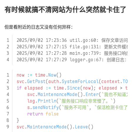
有时候就搞不清网站为什么突然就卡住了
但是看附近的日志又没有任何异样：
now
:=
time
.
Now
()
svc
.
GetPost
(
auth
.
SystemForLocal
(
context
.
TOD
if
elapsed
:=
time
.
Since
(
now
);
elapsed
>
ti
svc
.
MaintenanceMode
().
Enter
(
`我也不知道为
log
.
Println
(
`服务接口响应非常慢了。`
)
s
.
sendNotify
(
`服务不可用`
,
`保活检测卡住了`
return
false
}
svc
.
MaintenanceMode
().
Leave
()