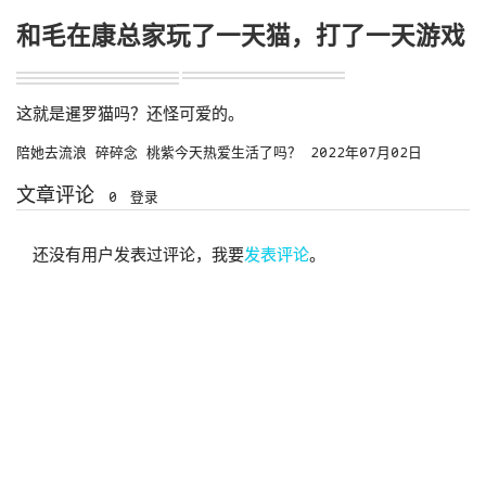
和毛在康总家玩了一天猫，打了一天游戏
实况
实况
实况
实况
这就是暹罗猫吗？还怪可爱的。
陪她去流浪
碎碎念
桃紫今天热爱生活了吗？
2022年07月02日
文章评论
0
登录
还没有用户发表过评论，我要
发表评论
。