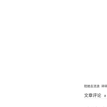
陪她去流浪
碎
文章评论
0