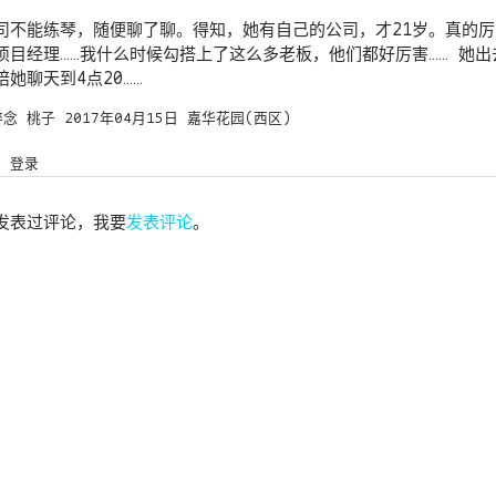
司不能练琴，随便聊了聊。得知，她有自己的公司，才21岁。真的
项目经理……我什么时候勾搭上了这么多老板，他们都好厉害…… 她出
她聊天到4点20……
碎念
桃子
2017年04月15日
嘉华花园(西区)
登录
发表过评论，我要
发表评论
。