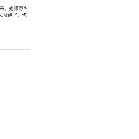
厉害。她师傅也
去放纵了，泡