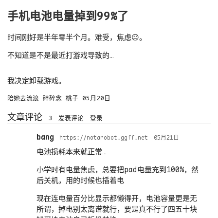
手机电池电量掉到99%了
时间刚好是半年零半个月。难受，焦虑😐。
不知道是不是最近打游戏导致的…
我决定卸载游戏。
陪她去流浪
碎碎念
桃子
05月20日
文章评论
3
发表评论
登录
bang
https://notarobot.ggff.net
05月21日
电池损耗本来就正常…
小学时有电量焦虑，总要把pad电量充到100%，然
后关机，用的时候也插着电
现在连电量百分比显示都懒得开，电池容量更是无
所谓，掉电别太离谱就行，要是真不行了四五十块