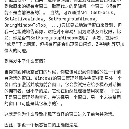
，但是很不幸，如果你这样做的话，你会发现焦点窗口将回不
到你原来的拥有者窗口。取而代之的是随机一个窗口（很有可
能不是当前进程的）。 当然，可以通过API（SetFocus,
SetActiveWindow, SetForegroudWindow,
BringWindowToTop, ...)尝试显式地激活窗口来做到，但
我一定坦诚地告诉你，这绝对不容易！因为这涉及到权限，比
如：你是否有SetForegroupWindow权限？ 再者，就算你
“修复”了此问题，但极有可能会出现窗口闪烁、Z序错乱等更加
恼人的问题。
到底发生了什么事情？
当你销毁掉模态窗口的时候，你应该意识到你销毁的是一个前
台激活的窗口。Windows的窗口管理器现在需要找到另外一个
窗口给予激活并成为前台窗口。它会尝试把它给予模态对话框
的拥有者，但不幸的是，它现在仍然处理被禁用状态。 于是，
于是窗口管理器抛弃它，并选择另一个窗口，另一个未被禁用
的窗口（可能是其它程序的）。
这就是你为什么导致出现了奇怪的窗口进入了前台并激活。
因此，销毁一个模态窗口的正确做法是：