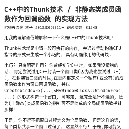
C++中的Thunk技术 / 非静态类成员函
数作为回调函数 的实现方法
陪她去流浪
桃子
2013年09月11日
阅读次数：
31548
用我的理解通俗地解释一下什么是C++中的Thunk技术吧!
Thunk技术就是申请一段可执行的内存, 并通过手动构造CPU
指令的形式来生成一个小巧的, 具有明确作用的代码块.
小巧? 具有明确作用? 你曾经初学C++时, 如果我没猜错的
话, 肯定尝试过用C++封装一个窗口类(因为我也尝试过 :-)
), 在封装窗口类的时候,在类内部定义一个私有(或公有)的成
员函数来作为窗口回调函数, 并以
CreateWindowEx(...,&MyWindowClass::WindowProc,
...) 的形式构造一个窗口, 可哪知, 这完全是行不通的, 因
为(非静态)类成员函数的指针可不是简单的全局成员函数指针
那样!
于是, 你不得不把窗口过程定义为全局函数. 但是这样的话,
每个类都共享一个窗口过程了, 这显然不行! 于是,你可能又