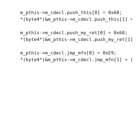
    m_pthis->m_cdecl.push_this[0] = 0x68;

    *(byte4*)&m_pthis->m_cdecl.push_this[1] = (
    m_pthis->m_cdecl.push_my_ret[0] = 0x68;    
    *(byte4*)&m_pthis->m_cdecl.push_my_ret[1] 
    m_pthis->m_cdecl.jmp_mfn[0] = 0xE9;

    *(byte4*)&m_pthis->m_cdecl.jmp_mfn[1] = (b
    m_pthis->m_cdecl.add_esp[0] = 0x83;

    m_pthis->m_cdecl.add_esp[1] = 0xC4;

    m_pthis->m_cdecl.add_esp[2] = 0x04;

    m_pthis->m_cdecl.jmp_ret[0] = 0x3E;

    m_pthis->m_cdecl.jmp_ret[1] = 0xFF;

    m_pthis->m_cdecl.jmp_ret[2] = 0x25;

    *(byte4*)&m_pthis->m_cdecl.jmp_ret[3] = (by
    FlushInstructionCache(GetCurrentProcess(),