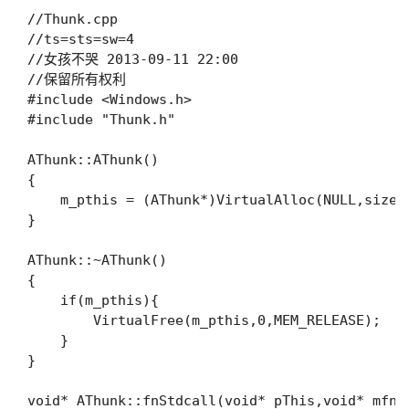
//Thunk.cpp

//ts=sts=sw=4

//女孩不哭 2013-09-11 22:00

//保留所有权利

#include <Windows.h>

#include "Thunk.h"

AThunk::AThunk()

{

    m_pthis = (AThunk*)VirtualAlloc(NULL,sizeo
}

AThunk::~AThunk()

{

    if(m_pthis){

        VirtualFree(m_pthis,0,MEM_RELEASE);

    }

}

void* AThunk::fnStdcall(void* pThis,void* mfn)
