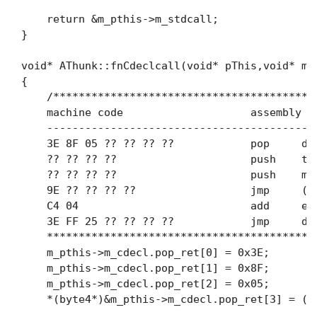
    return &m_pthis->m_stdcall;

}

void* AThunk::fnCdeclcall(void* pThis,void* mfn
{

    /*****************************************
    machine code                    assembly co
    ------------------------------------------
    3E 8F 05 ?? ?? ?? ??            pop    
    ?? ?? ?? ??                     push    t
    ?? ?? ?? ??                     push    
    9E ?? ?? ?? ??                  jmp     
    C4 04                           add     e
    3E FF 25 ?? ?? ?? ??            jmp     
    ******************************************
    m_pthis->m_cdecl.pop_ret[0] = 0x3E;

    m_pthis->m_cdecl.pop_ret[1] = 0x8F;

    m_pthis->m_cdecl.pop_ret[2] = 0x05;

    *(byte4*)&m_pthis->m_cdecl.pop_ret[3] = (by