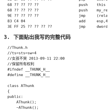
68 ?? ?? ?? ??                  push    this 
68 ?? ?? ?? ??                  push    my_r
9E ?? ?? ?? ??                  jmp     (rel
83 C4 04                        add     esp,4
3. 下面贴出我写的完整代码
//Thunk.h

//ts=sts=sw=4

//女孩不哭 2013-09-11 22:00

//保留所有权利

#ifndef __THUNK_H__

#define __THUNK_H__

class AThunk

{

public:

    AThunk();

    ~AThunk();
