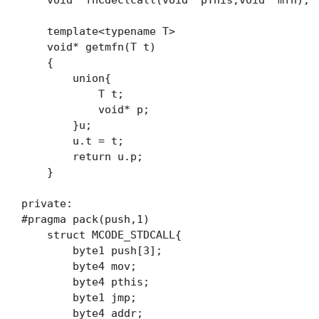
    void* fnCdeclcall(void* pThis,void* mfn);

    template<typename T>

    void* getmfn(T t)

    {

        union{

            T t;

            void* p;

        }u;

        u.t = t;

        return u.p;

    }

private:

#pragma pack(push,1)

    struct MCODE_STDCALL{

        byte1 push[3];

        byte4 mov;

        byte4 pthis;

        byte1 jmp;

        byte4 addr;
