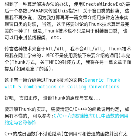
想到了一种算是解决办法的办法, 使用CreateWindowEx的最
后一个参数LPARAM来传递this指针! 关于窗口类的封装, 这
里我不再多说, 因为我打算再写一篇文章介绍用多种方法来实
现窗口类的封装, 当然, 这里将要讨论的Thunk技术算是最完
美的一种了! 但是,Thunk技术也不只是用于封装窗口类, 也
可以用来封装线程类, etc.
传言这种技术来自于ATL/WTL, 我不会ATL/WTL, Thunk技术
是我在网上学来的. MFC不是使用我接下来要介绍的通用(非完
全)Thunk方式, 关于MFC的封装方式, 我将在另一篇文章里面
提及(如果没忘了的话).
这里有一篇介绍通过Thunk技术的文档:
Generic Thunk
with 5 combinations of Calling Conventions
好吧, 言归正传, 谈谈Thunk的原理与实现...
要理解Thunk的实现, 需要清楚C/C++中的函数调用约定, 如
果有不懂的, 可以参考:
C/C++/动态链接库DLL中函数的调用
约定与名称修饰
C++的成员函数(不讨论继承)在调用时和普通的函数并没有太