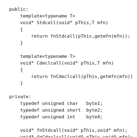
public:

    template<typename T>

    void* Stdcall(void* pThis,T mfn)

    {

        return fnStdcall(pThis,getmfn(mfn));

    }

    template<typename T>

    void* Cdeclcall(void* pThis,T mfn)

    {

        return fnCdeclcall(pThis,getmfn(mfn));

    }

private:

    typedef unsigned char   byte1;

    typedef unsigned short  byte2;

    typedef unsigned int    byte4;

    void* fnStdcall(void* pThis,void* mfn);
