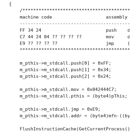
{

    /*****************************************
    machine code                    assembly co
    ------------------------------------------
    FF 34 24                        push    
    C7 44 24 04 ?? ?? ?? ??         mov     d
    E9 ?? ?? ?? ??                  jmp     
    ******************************************
    m_pthis->m_stdcall.push[0] = 0xFF;

    m_pthis->m_stdcall.push[1] = 0x34;

    m_pthis->m_stdcall.push[2] = 0x24;

    m_pthis->m_stdcall.mov = 0x042444C7;

    m_pthis->m_stdcall.pthis = (byte4)pThis;

    m_pthis->m_stdcall.jmp = 0xE9;

    m_pthis->m_stdcall.addr = (byte4)mfn-((byte
    FlushInstructionCache(GetCurrentProcess(),