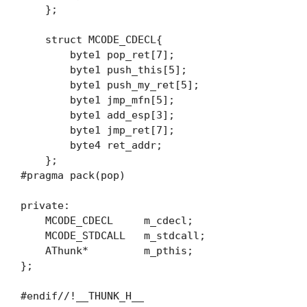
    };

    struct MCODE_CDECL{

        byte1 pop_ret[7];

        byte1 push_this[5];

        byte1 push_my_ret[5];

        byte1 jmp_mfn[5];

        byte1 add_esp[3];

        byte1 jmp_ret[7];

        byte4 ret_addr;

    };

#pragma pack(pop)

private:

    MCODE_CDECL     m_cdecl;

    MCODE_STDCALL   m_stdcall;

    AThunk*         m_pthis;

};
