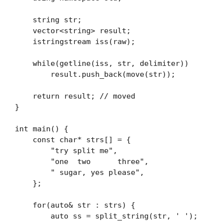
    string str;

    vector<string> result;

    istringstream iss(raw);

    while(getline(iss, str, delimiter))

        result.push_back(move(str));

    return result; // moved

}

int main() {

    const char* strs[] = {

        "try split me",

        "one  two      three",

        " sugar, yes please",

    };

    for(auto& str : strs) {

        auto ss = split_string(str, ' ');
