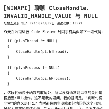
[WINAPI] 聊聊 CloseHandle、
INVALID_HANDLE_VALUE 与 NULL
陪她去流浪
桃子
2016年04月27日
阅读次数：
10521
昨天在公司进行 Code Review 时同事有类似如下一段代码：
if (pi.hThread != NULL)

{

    CloseHandle(pi.hThread);

}

if (pi.hProcess != NULL)

{

    CloseHandle(pi.hProcess);

，这段代码位于函数的收尾处，所以没有通常能见到的关闭句
柄后置NULL操作。这不是我的疑问，我的疑问是，“判断句柄
非空”的意义是什么？当时那位同事没能很好地回答这个问题，
虽然大家都经常这么做。
CloseHandle(NULL);
会发生什么