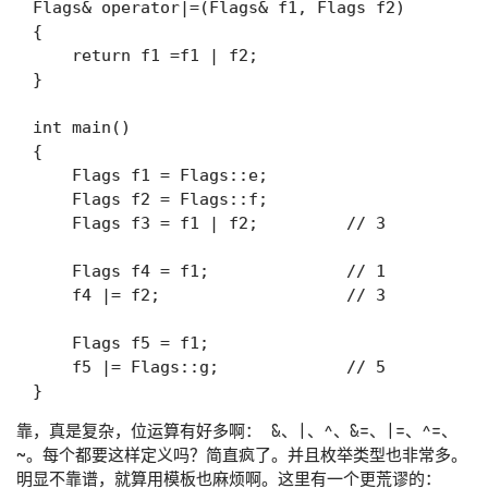
Flags& operator|=(Flags& f1, Flags f2)

{

    return f1 =f1 | f2;

}

int main()

{

    Flags f1 = Flags::e;

    Flags f2 = Flags::f;

    Flags f3 = f1 | f2;         // 3

    Flags f4 = f1;              // 1

    f4 |= f2;                   // 3

    Flags f5 = f1;

    f5 |= Flags::g;             // 5

靠，真是复杂，位运算有好多啊：
&
、
|
、
^
、
&=
、
|=
、
^=
、
~
。每个都要这样定义吗？简直疯了。并且枚举类型也非常多。
明显不靠谱，就算用模板也麻烦啊。这里有一个更荒谬的：