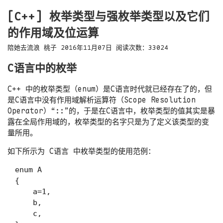
[C++] 枚举类型与强枚举类型以及它们
的作用域及位运算
陪她去流浪
桃子
2016年11月07日
阅读次数：
33024
C语言中的枚举
C++ 中的枚举类型（enum）是C语言时代就已经存在了的，但
是C语言中没有作用域解析运算符（Scope Resolution
Operator）“
::
”的，于是在C语言中，枚举类型的值其实是暴
露在全局作用域的，枚举类型的名字只是为了定义该类型的变
量所用。
如下所示为 C语言 中枚举类型的使用范例：
enum A

{

    a=1,

    b,

    c,
