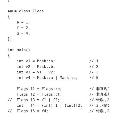
}

enum class Flags

{

    e = 1,

    f = 2,

    g = 4,

};

int main()

{

    int v1 = Mask::a;               // 1

    int v2 = Mask::b;               // 2

    int v3 = v1 | v2;               // 3

    int v4 = Mask::a | Mask::c;     // 5

    Flags f1 = Flags::e;            // 非直观的 
    Flags f2 = Flags::f;            // 非直观的 
//  Flags f3 = f1 | f2;             // 错误，不
    int   f4 = (int)f1 | (int)f2;   // 3，强转

//  Flags f5 = f4;                  // 错误，不