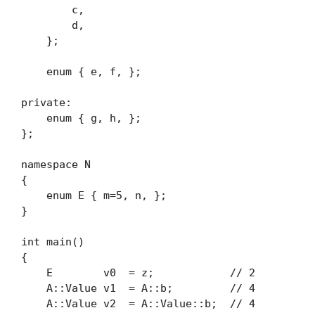
        c,

        d,

    };

    enum { e, f, };

private:

    enum { g, h, };

};

namespace N

{

    enum E { m=5, n, };

}

int main()

{

    E        v0  = z;            // 2

    A::Value v1  = A::b;         // 4

    A::Value v2  = A::Value::b;  // 4
