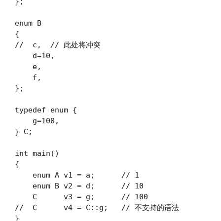
};

enum B

{

//  c,  // 此处将冲突

    d=10,

    e,

    f,

};

typedef enum {

    g=100,

} C;

int main()

{

    enum A v1 = a;      // 1

    enum B v2 = d;      // 10

    C      v3 = g;      // 100

//  C      v4 = C::g;   // 不支持的语法
