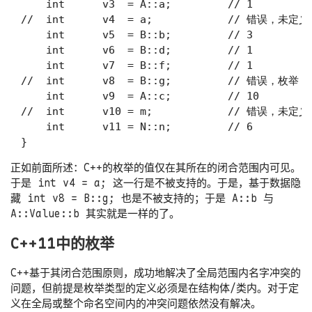
    int      v3  = A::a;         // 1

//  int      v4  = a;            // 错误，未定义

    int      v5  = B::b;         // 3

    int      v6  = B::d;         // 1

    int      v7  = B::f;         // 1

//  int      v8  = B::g;         // 错误，
    int      v9  = A::c;         // 10

//  int      v10 = m;            // 错误，未定义

    int      v11 = N::n;         // 6

正如前面所述：C++的枚举的值仅在其所在的闭合范围内可见。
于是
int v4 = a;
这一行是不被支持的。于是，基于数据隐
藏
int v8 = B::g;
也是不被支持的；于是
A::b
与
A::Value::b
其实就是一样的了。
C++11中的枚举
C++基于其闭合范围原则，成功地解决了全局范围内名字冲突的
问题，但前提是枚举类型的定义必须是在结构体/类内。对于定
义在全局或整个命名空间内的冲突问题依然没有解决。