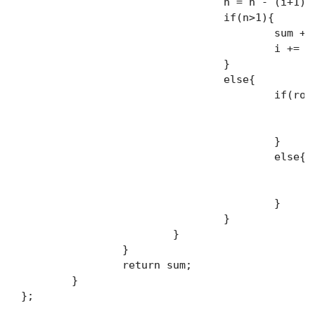
				n = n - (i+1)+1;

				if(n>1){

					sum += n*roman[s[i]];

					i += n;

				}

				else{

					if(roman[s[i]] < roman[s[i+1]]){

						sum += roman[s[i+1]] - roman[s[i]]
						i+=2;
					}

					else{

						sum += roman[s[i]];
						i++;
					}

				}

			}

		}

		return sum;

	}
