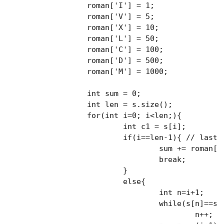
		roman['I'] = 1;

		roman['V'] = 5;

		roman['X'] = 10;

		roman['L'] = 50;

		roman['C'] = 100;

		roman['D'] = 500;

		roman['M'] = 1000;

		int sum = 0;

		int len = s.size();

		for(int i=0; i<len;){

			int c1 = s[i];

			if(i==len-1){ // last char

				sum += roman[s[i]];

				break;

			}

			else{

				int n=i+1;

				while(s[n]==s[i] && n<len)

					n++;
