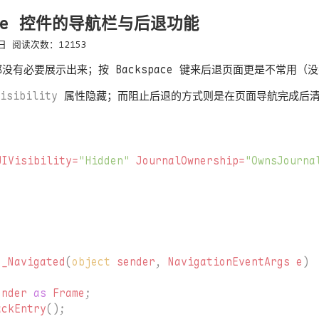
rame 控件的导航栏与后退功能
日
阅读次数：
12153
都没有必要展示出来；按 Backspace 键来后退页面更是不常用
isibility
属性隐藏；而阻止后退的方式则是在页面导航完成后清
UIVisibility=
"Hidden"
JournalOwnership=
"OwnsJourna
e_Navigated
(
object
sender
,
NavigationEventArgs
e
)
ender
as
Frame
;
ackEntry
();