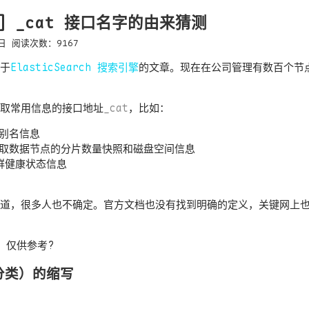
ch] _cat 接口名字的由来猜测
日
阅读次数：
9167
关于
ElasticSearch 搜索引擎
的文章。现在在公司管理有数百个节
一个获取常用信息的接口地址
_cat
，比如：
别名信息
取数据节点的分片数量快照和磁盘空间信息
群健康状态信息
道，很多人也不确定。官方文档也没有找到明确的定义，关键网上
，仅供参考?
（分类）的缩写
。