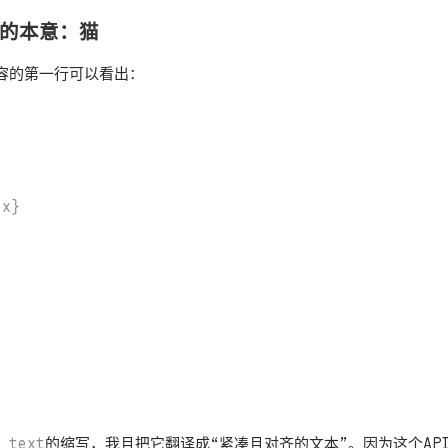
 的本意：猫
容的第一行可以看出：
 text
的缩写，我且把它翻译成“紧凑且对齐的文本”。因为这个AP