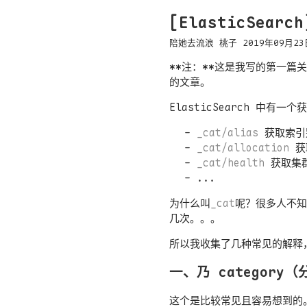
[ElasticSear
陪她去流浪
桃子
2019年09月23
**注：**这是我写的第一篇
的文章。
ElasticSearch 中有
_cat/alias
获取索引
_cat/allocation
获
_cat/health
获取集
...
为什么叫
_cat
呢？很多人不知
几次。。。
所以我收集了几种常见的解释
一、乃 category
这个是比较常见且容易想到的