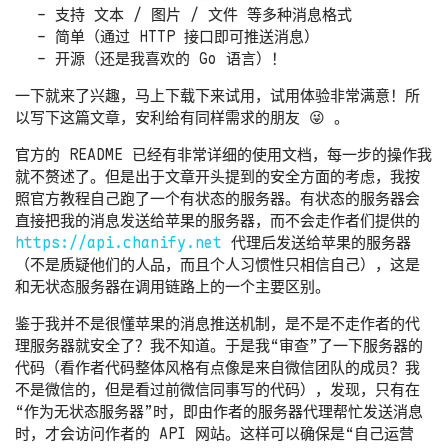
支持 文本 / 图片 / 文件 等多种消息格式
简单（通过 HTTP 接口即可推送消息）
开源（还是我喜欢的 Go 语言）！
一下就来了兴趣，马上下载下来试用，试用体验非常满意！所
以写下这篇文章，安利给有同样需求的朋友 😜 。
官方的 README 已经有非常详细的使用文档，每一步的操作我
就不赘述了。但是出于文章开头提到的安全方面的考虑，我按
照官方教程自己跑了一个有状态的服务器。有状态的服务器会
直接把我的消息发送给苹果的服务器，而不会走作者们提供的
https://api.chanify.net
代理后发送给苹果的服务器
（不是质疑他们的人品，而且个人习惯性只相信自己），这是
和无状态服务器在调用链路上的一个主要区别。
鉴于我并不是很懂苹果的消息推送机制，是不是不走作者的代
理服务器就安全了？我不知道。于是我“审查”了一下服务器的
代码（看作者代码整体风格有点像是来自微信团队的成员？我
不是微信的，但是看过前微信同事写的代码），发现，只有在
“作为无状态服务器”时，即由作者的服务器代理帮忙发送消息
时，才会访问作者的 API 网站。这样可以确保是“自己运营