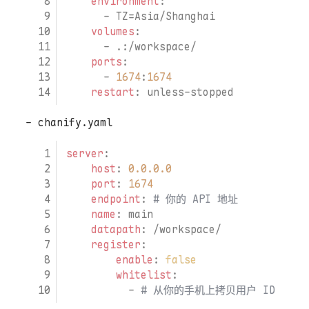
environment
:
- 
TZ=Asia/Shanghai
volumes
:
- 
.:/workspace/
ports
:
- 
1674
:
1674
restart
:
unless-stopped
chanify.yaml
server
:
host
:
0.0.0.0
port
:
1674
endpoint
:
# 你的 API 地址
name
:
main
datapath
:
/workspace/
register
:
enable
:
false
whitelist
:
- 
# 从你的手机上拷贝用户 ID