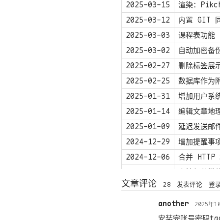
2025-03-15
渲染：Pikc
2025-03-12
内置 GIT
2025-03-03
课程表功能
2025-03-02
自动加密备份到
2025-02-27
删除标签展
2025-02-25
数据库作为
2025-01-31
增加用户系
2025-01-14
编辑文章地
2025-01-09
延迟发送邮件
2024-12-29
增加提醒事
2024-12-06
合并 HTTP
2024-07-17
支持部分微
文章评论
28
发表评论
登
2024-07-06
重写 GitH
2024-07-03
图片元数据
another
2025年1
2024-06-22
增加端到端
安装完账号密码ta