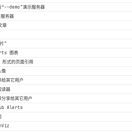
“--demo”演示服务器
片服务器
文章
片”
rts 图表
形式的页面引用
头像
移给其它用户
阅读器
章分享给其它用户
b Alerts
图
hViz