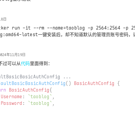
way 实现
s.txt 实现
18日
公式（MathJax→KaTex）
ker run -it --rm --name=taoblog -p 2564:2564 -p 2
oblog:amd64-latest一键安装后，却不知道默认的管理员账号密
示模块
的展示 / 增加按 IP 的流量统计
 手机端（本更新来自手机端）
2024年11月19日
不过可以从
代码
里面得到：
表（点击可以完成任务）
全部推特（Twitter）数据
提交
 自动增量同步备份远程文章到本地仓库并提交
faultBasicBasicAuthConfig
()
BasicAuthConfig
{
urn
BasicAuthConfig
{
lantUML 渲染显示（兼容暗黑模式）
Username
:
`taoblog`
,
评论加上了节流功能，没来得及搞破坏的人已经晚了。
提交
Password
:
`taoblog`
,
码而不再是前端（
提交
）
碎碎念附件（WebSocket ←→ GRPC Stream 透传）