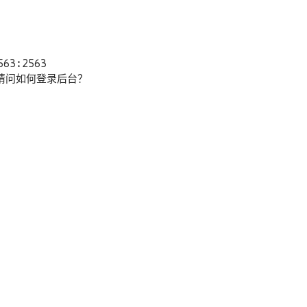
563:2563
码，请问如何登录后台？