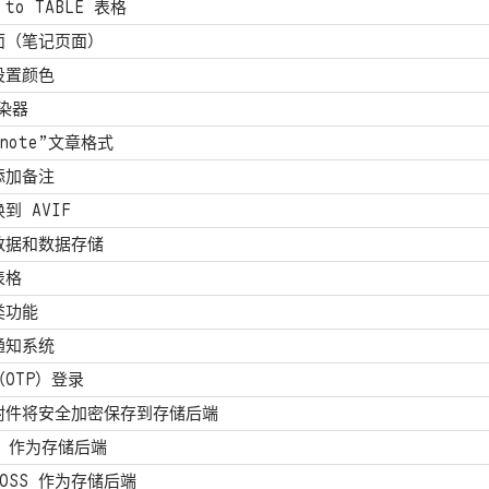
to TABLE 表格
面（笔记页面）
设置颜色
渲染器
knote”文章格式
添加备注
到 AVIF
数据和数据存储
表格
类功能
通知系统
OTP）登录
附件将安全加密保存到存储后端
io 作为存储后端
OSS 作为存储后端