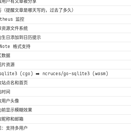
醒用户有文章被分享
历（提醒文章是哪天写的，过去了多久）
theus 监控
章资源文件系统
的生日添加到日历提示
kNote 格式支持
区数据
图片资源
sqlite3 (cgo) ➡️ ncruces/go-sqlite3 (wasm)
改站点名和首页
站时间
改用户头像
功前显示模糊效果
改昵称和邮箱
现：支持多用户