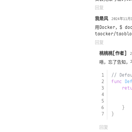
回复
2024-06-20
重写 Gate
2024-06-17
重写 robot
我是风
2024年11月
2024-06-14
服务端渲染数学
用Docker，$ doc
taocker/ta
2024-06-13
重写友链展
回复
2024-06-09
恢复监控面板
桃桃桃
2024-06-01
支持 iOS
唔，忘了告知，
2024-05-29
支持任务列
2024-05-23
支持一键导入
2024-05-21
支持 Git
func
De
ret
2024-05-15
支持原生 P
2024-05-11
终于给发表
}
2024-05-09
后端渲染代
}
2024-05-07
允许在前端上传
2024-04-30
碎碎念
查看
回复