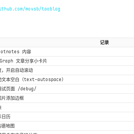
ithub.com/movsb/taoblog
记录
otnotes 内容
 Graph 文章分享小卡片
度，开启自动滚动
本空白（text-autospace）
试页面 /debug/
图片添加边框
块
示日历
高德地图