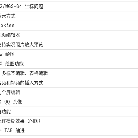
02/WGS-84 坐标问题
登录方式
okies
视频编辑器
支持实况照片放大预览
aw 绘图
IO 绘图功能
、多标签编辑、表格编辑
音频和视频的插入方式
的全屏编辑
 QQ 头像
览功能
允许模糊效果（闪图）
 TAB 缩进