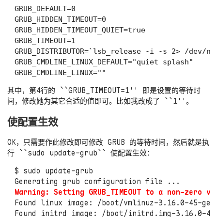
GRUB_DEFAULT=0

GRUB_HIDDEN_TIMEOUT=0

GRUB_HIDDEN_TIMEOUT_QUIET=true

GRUB_TIMEOUT=1

GRUB_DISTRIBUTOR=`lsb_release -i -s 2> /dev/nul
GRUB_CMDLINE_LINUX_DEFAULT="quiet splash"

其中，第4行的 ``
GRUB_TIMEOUT=1
'' 即是设置的等待时
间，修改她为其它合适的值即可。比如我改成了 ``1''。
使配置生效
OK，只需要作此修改即可修改 GRUB 的等待时间，然后就是执
行 ``
sudo update-grub
`` 使配置生效：
$
sudo update-grub
Warning: Setting GRUB_TIMEOUT to a non-zero va
Found linux image: /boot/vmlinuz-3.16.0-45-gene
Found initrd image: /boot/initrd.img-3.16.0-45-