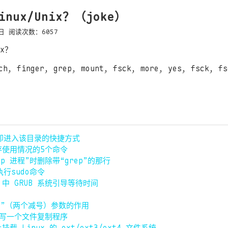
ux/Unix？（joke）
日
阅读次数：
6057
ix？
h, finger, grep, mount, fsck, more, yes, fsck, fs
立即进入该目录的快捷方式
存使用情况的5个命令
rep 进程”时删除带“grep”的那行
执行sudo命令
u) 中 GRUB 系统引导等待时间
--”（两个减号）参数的作用
言写一个文件复制程序