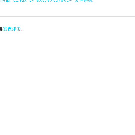
 上挂载 Linux 的 ext/ext3/ext4 文件系统
要
发表评论
。