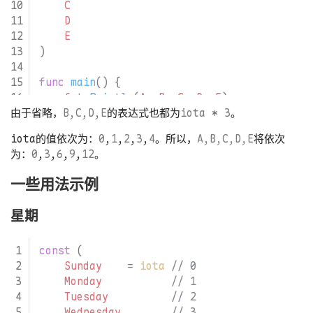
C
D
E
)
func
main
()
{
fmt
.
Println
(
A
,
B
,
C
,
D
,
E
)
}
由于省略，
B,C,D,E
的表达式也都为
iota * 3
。
iota的值依次为：
0
,
1
,
2
,
3
,
4
。所以，
A,B,C,D,E
将依次
为：
0
,
3
,
6
,
9
,
12
。
一些用法示例
星期
const
(
Sunday
=
iota
Monday
Tuesday
Wednesday