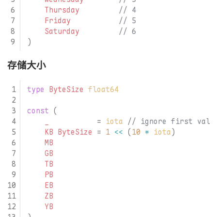
Thursday
Friday
Saturday
)
存储大小
type
ByteSize
float64
const
(
_
=
iota
KB
ByteSize
=
1
<<
(
10
*
iota
)
MB
GB
TB
PB
EB
ZB
YB