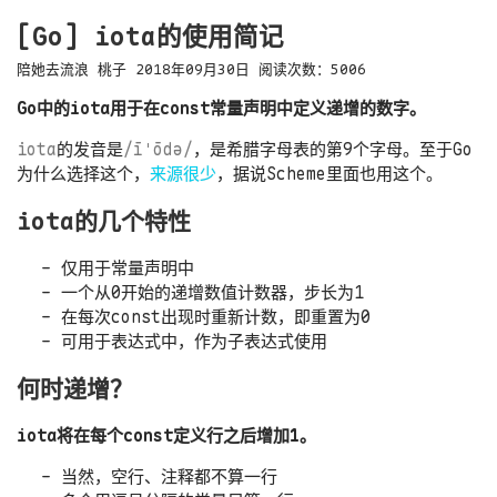
[Go] iota的使用简记
陪她去流浪
桃子
2018年09月30日
阅读次数：
5006
Go中的iota用于在const常量声明中定义递增的数字。
iota
的发音是
/īˈōdə/
，是希腊字母表的第9个字母。至于Go
为什么选择这个，
来源很少
，据说Scheme里面也用这个。
iota的几个特性
仅用于常量声明中
一个从0开始的递增数值计数器，步长为1
在每次const出现时重新计数，即重置为0
可用于表达式中，作为子表达式使用
何时递增？
iota将在每个const定义行之后增加1。
当然，空行、注释都不算一行