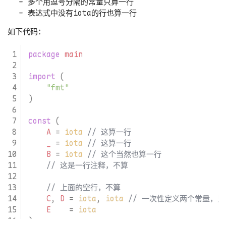
多个用逗号分隔的常量只算一行
表达式中没有iota的行也算一行
如下代码：
package
main
import
(
"fmt"
)
const
(
A
=
iota
_
=
iota
B
=
iota
C
,
D
=
iota
,
iota
E
=
iota
)