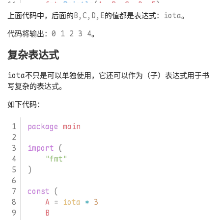
fmt
.
Println
(
A
,
B
,
C
,
D
,
E
)
}
上面代码中，后面的
B,C,D,E
的值都是表达式：
iota
。
代码将输出：
0 1 2 3 4
。
复杂表达式
iota不只是可以单独使用，它还可以作为（子）表达式用于书
写复杂的表达式。
如下代码：
package
main
import
(
"fmt"
)
const
(
A
=
iota
*
3
B