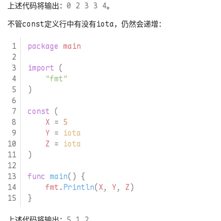
上述代码将输出：
0 2 3 3 4
。
func
main
()
{
不管const定义行中有没有iota，仍然会递增：
fmt
.
Println
(
A
,
B
,
C
,
D
,
E
)
}
package
main
import
(
"fmt"
)
const
(
X
=
5
Y
=
iota
Z
=
iota
)
func
main
()
{
fmt
.
Println
(
X
,
Y
,
Z
)
}
上述代码将输出：
5 1 2
。