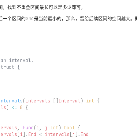
间，找到不重叠区间最长可以是多少即可。
后一个区间的
end
是当前最小的，那么，留给后续区间的空间越大。
Intervals
(
intervals
[]
Interval
)
int
{
als
)
<=
0
{
tervals
,
func
(
i
,
j
int
)
bool
{
tervals
[
i
].
End
<
intervals
[
j
].
End