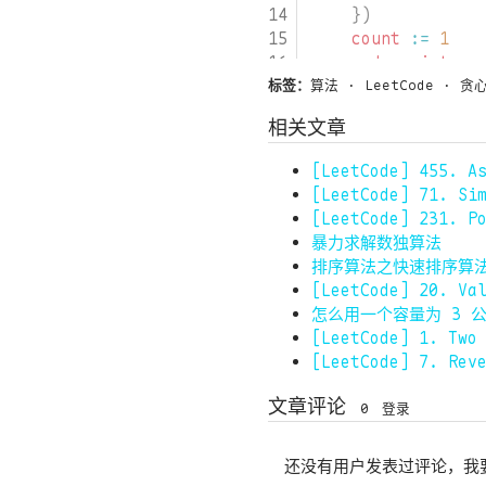
})
count
:=
1
end
:=
interv
for
i
:=
1
;
i
<
标签：
算法
·
LeetCode
·
贪
if
interv
相关文章
conti
}
[LeetCode] 455. 
end
=
int
[LeetCode] 71. Si
count
++
[LeetCode] 231. P
}
暴力求解数独算法
return
len
(
in
排序算法之快速排序算
}
[LeetCode] 20. Va
怎么用一个容量为 3 
[LeetCode] 1. Two
[LeetCode] 7. Rev
文章评论
0
登录
还没有用户发表过评论，我