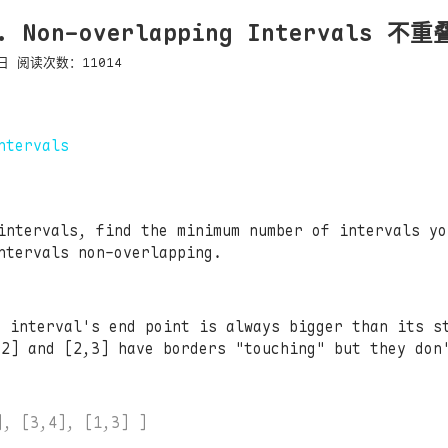
5. Non-overlapping Intervals 
日
阅读次数：
11014
ntervals
intervals, find the minimum number of intervals yo
ntervals non-overlapping.
e interval's end point is always bigger than its s
,2] and [2,3] have borders "touching" but they don
, [3,4], [1,3] ]
