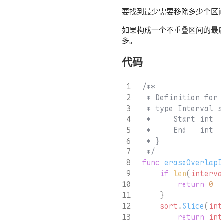
要找到最少需要移除多少个区
如果构成一个不重叠区间的最
多。
代码
 */
func
eraseOverlap
if
len
(
interv
return
0
}
sort
.
Slice
(
in
return
in