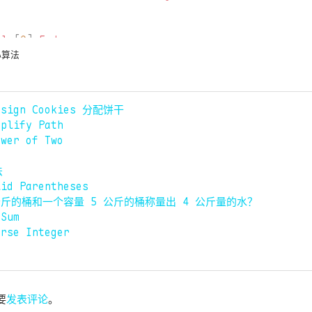
als
[
0
].
End
len
(
intervals
);
i
++
{
心算法
als
[
i
].
Start
<
end
{
nue
Assign Cookies 分配饼干
ervals
[
i
].
End
mplify Path
ower of Two
tervals
)
-
count
法
lid Parentheses
公斤的桶和一个容量 5 公斤的桶称量出 4 公斤量的水？
 Sum
erse Integer
要
发表评论
。