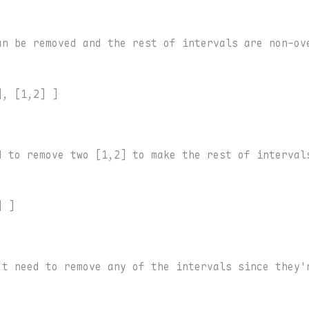
, [1,2] ]

 ]
