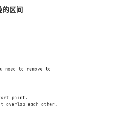
不重叠的区间
u need to remove to
tart point.
't overlap each other.