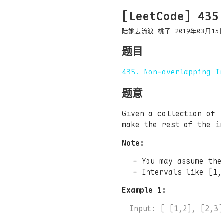
[LeetCode] 43
陪她去流浪
桃子
2019年03月15
题目
435. Non-overlapping I
题意
Given a collection of 
make the rest of the i
Note:
You may assume th
Intervals like [1
Example 1:
Input: [ [1,2], [2,3]