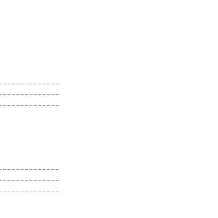
-------------

-------------

-------------

             

             

-------------

-------------

-------------

            
