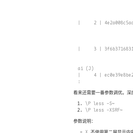
                    
                    
|     2 | 4e2a008c5
                    
                    
|     3 | 3f6b371683
                    
ai (J)              
|     4 | ec0e39e8b
看来还需要一番参数调优。深
\P less -S~
\P less -XSRF~
参数说明：
X
不使用第二屏显示内