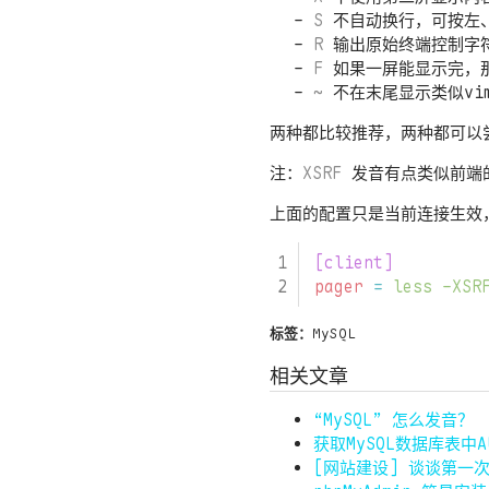
S
不自动换行，可按左
R
输出原始终端控制字
F
如果一屏能显示完，
~
不在末尾显示类似vi
两种都比较推荐，两种都可以
注：
XSRF
发音有点类似前
上面的配置只是当前连接生效，
[client]
pager
=
less -XSR
标签：
MySQL
相关文章
“MySQL” 怎么发音？
获取MySQL数据库表中AU
[网站建设] 谈谈第一次