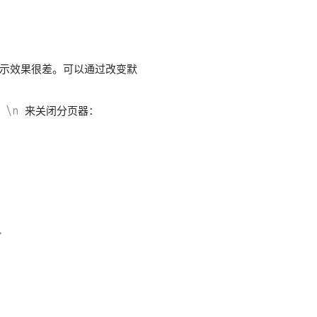
显示效果很差。可以通过改变默
或
\n
来关闭分页器：

