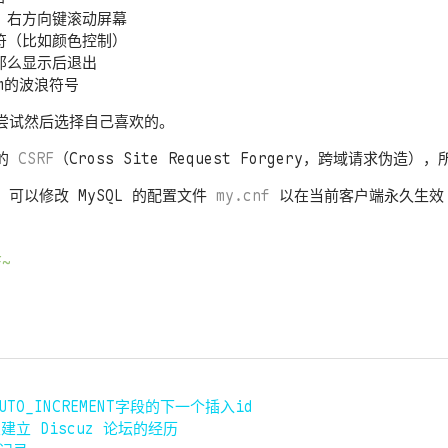
、右方向键滚动屏幕
符（比如颜色控制）
那么显示后退出
m的波浪符号
尝试然后选择自己喜欢的。
端的
CSRF
（Cross Site Request Forgery，跨域请求伪造
可以修改 MySQL 的配置文件
my.cnf
以在当前客户端永久生效
F~
TO_INCREMENT字段的下一个插入id
建立 Discuz 论坛的经历