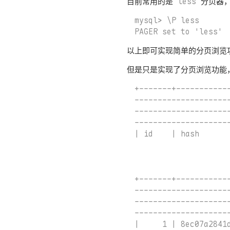
目前常用的是
less
分页器，
mysql> \P less

以上即可实现简单的分页浏览
但是只是实现了分页浏览功能
+-------+-----------
--------------------
--------------------
--------------------
| id    | hash      
                    
                    
+-------+-----------
--------------------
--------------------
--------------------
|     1 | 8ec07a284