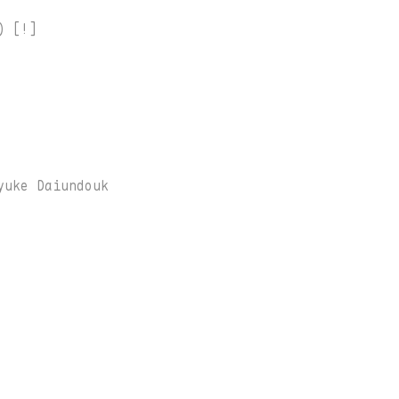
 [!]         

             

             

            

uke Daiundouk

          
