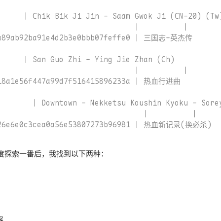
      | Chik Bik Ji Jin - Saam Gwok Ji (CN-20) (Tw)
                               |          |

aa89ab92ba91e4d2b3e0bbb07feffe0 | 三国志-英杰传       
      | San Guo Zhi - Ying Jie Zhan (Ch)           
                               |          |

18a1e56f447a99d7f516415896233a | 热血行进曲          
        | Downtown - Nekketsu Koushin Kyoku - Sorey
                                 |          |

e26e6e0c3cea0a56e53807273b96981 | 热血新记录(换必杀)   
度探索一番后，我找到以下两种：
容