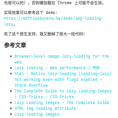
也是可以的），否则懒加载在 Chrome 上可能不会生效。
实现效果可以参考这个 demo：
https://mathiasbynens.be/demo/img-loading-
lazy
。
有了这个原生支持，我又删掉了很大一段代码！
参考文章
Browser-level image lazy-loading for the
web
Lazy loading - Web performance | MDN
html - Native lazy-loading (loading=lazy)
not working even with flags enabled -
Stack Overflow
The Complete Guide to Lazy Loading Images
| CSS-Tricks - CSS-Tricks
Lazy Loading Images – The Complete Guide
HTML img loading Attribute
Lazy-loading images