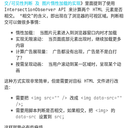
交/可见性判断 及 图片惰性加载的实现
》里面提到了使用
IntersectionObserver API 来计算两个 HTML 元素是否
相交。 “相交”的含义，即出现在了浏览器的可视区域。判断相
交可以做很多事情：
惰性加载： 当图片元素进入到浏览器窗口内时才加载
实现无限滚动： 当页面底部元素出现时，继续加载更多
内容
计算广告展现量： 广告都没有出现，广告是不是白打
了？
按需呈现动画： 当用户滚动到某一区域时，呈现某个动
画
这种方式实现非常简单，但是需要对目标 HTML 文件进行改
造：
需要把
<img src="" />
改成
<img data-src=""
/>
；
需要用脚本判断是否相交，如果相交，把
<img>
的
data-src
设置到
src
；
这样就势必有些麻烦。