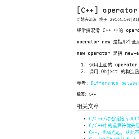
[C++] operato
陪她去流浪
桃子
2016年10月31
经常搞混淆 C++ 中的
oper
operator new
是指那个全
new operator
是指
new-e
调用上面的
operator
调用 Object 的构造
参考：
Difference betwee
标签：
C++
相关文章
C/C++/动态链接库D
C/C++中的运算符优先
C++，也省点心，从此不