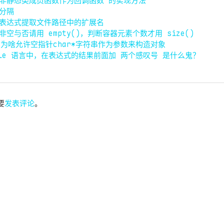
 / 非静态类成员函数作为回调函数 的实现方法
串分隔
正则表达式提取文件路径中的扩展名
非空与否请用 empty()，判断容器元素个数才用 size()
ring 为啥允许空指针char*字符串作为参数来构造对象
tyle 语言中，在表达式的结果前面加 两个感叹号 是什么鬼？
要
发表评论
。