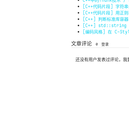
C++中的Thunk技术
[C++代码片段] 字符
[C++代码片段] 用
[C++] 判断标准库容器
[C++] std::st
[编码风格] 在 C-S
文章评论
0
登录
还没有用户发表过评论，我