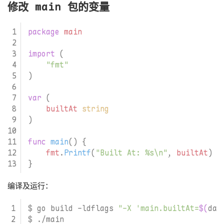
修改 main 包的变量
package
main
import
(
"fmt"
)
var
(
builtAt
string
)
func
main
()
{
fmt
.
Printf
(
"Built At: %s\n"
,
builtAt
)
}
编译及运行：
$ go build -ldflags 
"-X 'main.builtAt=
$(
dat