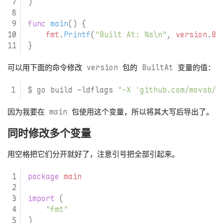
)
func
main
()
{
fmt
.
Printf
(
"Built At: %s\n"
,
version
.
Bu
}
可以用下面的命令修改
version
包的
BuiltAt
变量的值：
$ go build -ldflags 
"-X 'github.com/movsb/v
因为我要在
main
包使用这个变量，所以将其大写后导出了。
同时修改多个变量
用空格把它们分开就好了，注意引号把全部引起来。
package
main
import
(
"fmt"
)