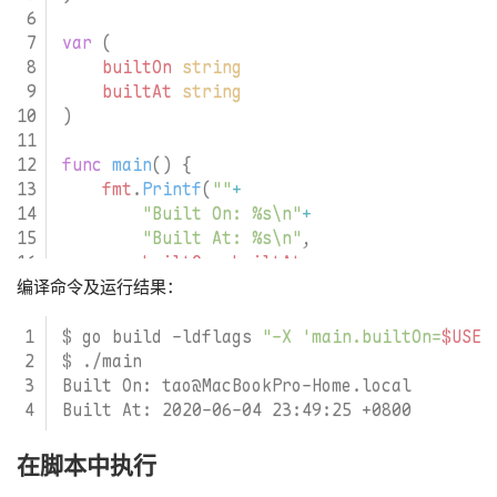
var
(
builtOn
string
builtAt
string
)
func
main
()
{
fmt
.
Printf
(
""
+
"Built On: %s\n"
+
"Built At: %s\n"
,
builtOn
,
builtAt
,
)
编译命令及运行结果：
}
$ go build -ldflags 
"-X 'main.builtOn=
$USER
在脚本中执行