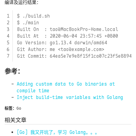
"
编译及运行结果：
go build -ldflags 
"
$ldflags
"
参考：
Adding custom data to Go binaries at
compile time
Inject build-time variables with Golang
标签：
Go
相关文章
[Go] 我又开坑了，学习 Golang。。。